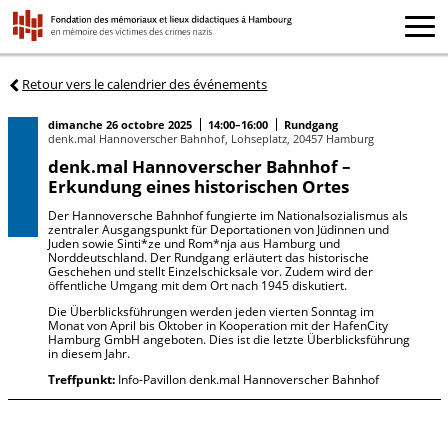
Retour vers le calendrier des événements
dimanche 26 octobre 2025
14:00–16:00
Rundgang
denk.mal Hannoverscher Bahnhof, Lohseplatz, 20457 Hamburg
denk.mal Hannoverscher Bahnhof –
Erkundung eines historischen Ortes
Der Hannoversche Bahnhof fungierte im Nationalsozialismus als
zentraler Ausgangspunkt für Deportationen von Jüdinnen und
Juden sowie Sinti*ze und Rom*nja aus Hamburg und
Norddeutschland. Der Rundgang erläutert das historische
Geschehen und stellt Einzelschicksale vor. Zudem wird der
öffentliche Umgang mit dem Ort nach 1945 diskutiert.
Die Überblicksführungen werden jeden vierten Sonntag im
Monat von April bis Oktober in Kooperation mit der HafenCity
Hamburg GmbH angeboten. Dies ist die letzte Überblicksführung
in diesem Jahr.
Treffpunkt:
Info-Pavillon denk.mal Hannoverscher Bahnhof