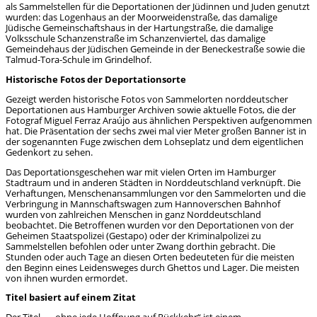
als Sammelstellen für die Deportationen der Jüdinnen und Juden genutzt
wurden: das Logenhaus an der Moorweidenstraße, das damalige
Jüdische Gemeinschaftshaus in der Hartungstraße, die damalige
Volksschule Schanzenstraße im Schanzenviertel, das damalige
Gemeindehaus der Jüdischen Gemeinde in der Beneckestraße sowie die
Talmud-Tora-Schule im Grindelhof.
Historische Fotos der Deportationsorte
Gezeigt werden historische Fotos von Sammelorten norddeutscher
Deportationen aus Hamburger Archiven sowie aktuelle Fotos, die der
Fotograf Miguel Ferraz Araújo aus ähnlichen Perspektiven aufgenommen
hat. Die Präsentation der sechs zwei mal vier Meter großen Banner ist in
der sogenannten Fuge zwischen dem Lohseplatz und dem eigentlichen
Gedenkort zu sehen.
Das Deportationsgeschehen war mit vielen Orten im Hamburger
Stadtraum und in anderen Städten in Norddeutschland verknüpft. Die
Verhaftungen, Menschenansammlungen vor den Sammelorten und die
Verbringung in Mannschaftswagen zum Hannoverschen Bahnhof
wurden von zahlreichen Menschen in ganz Norddeutschland
beobachtet. Die Betroffenen wurden vor den Deportationen von der
Geheimen Staatspolizei (Gestapo) oder der Kriminalpolizei zu
Sammelstellen befohlen oder unter Zwang dorthin gebracht. Die
Stunden oder auch Tage an diesen Orten bedeuteten für die meisten
den Beginn eines Leidensweges durch Ghettos und Lager. Die meisten
von ihnen wurden ermordet.
Titel basiert auf einem Zitat