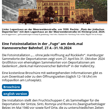
Links: Logenhaus an der Moorweidenstraße, um 1930. Rechts: „Platz der jüdischen
Deportierten“ mit dem Logenhaus an der Moorweidenstraße im Hintergrund, 2024.
Jens Brüggemann | gwf-ausstellungen konzept & gestaltung, Foto links: Staatsarchiv Hamburg Foto rechts: Miguel Ferraz Araújo
Eine Fotoinstallation in der „Fuge“ am denk.mal
Hannoverscher Bahnhof, 27.4.–31.10.2024
Die Fotoinstallation „… ohne jede Hoffnung auf Rückkehr“. Hamburger
Sammelorte der Deportationen zeigt vom 27. April bis 31. Oktober 2024
Großfotos von ehemaligen Sammelorten von Deportationen am
Gedenkort „denk.mal Hannoverscher Bahnhof“ in der HafenCity.
Eine kostenlose Broschüre mit weitergehenden Informationen gibt es
zum Download oder zu den Öffnungszeiten (täglich 12–18 Uhr) im
Infopavillon am Lohseplatz.
Broschüre
english version
Die Installation stellt den Fruchtschuppen C als Sammellager für die
Deportation der Sintize, Sinti, Romnja und Roma ins Zwangsarbeitslager
Belzec im Mai 1940 vor sowie fünf Orte, die zu unterschiedlichen Zeiten