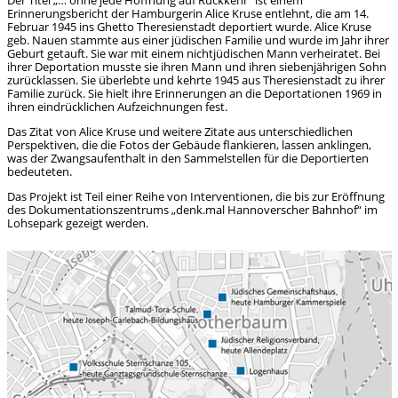
Der Titel „… ohne jede Hoffnung auf Rückkehr“ ist einem
Erinnerungsbericht der Hamburgerin Alice Kruse entlehnt, die am 14.
Februar 1945 ins Ghetto Theresienstadt deportiert wurde. Alice Kruse
geb. Nauen stammte aus einer jüdischen Familie und wurde im Jahr ihrer
Geburt getauft. Sie war mit einem nichtjüdischen Mann verheiratet. Bei
ihrer Deportation musste sie ihren Mann und ihren siebenjährigen Sohn
zurücklassen. Sie überlebte und kehrte 1945 aus Theresienstadt zu ihrer
Familie zurück. Sie hielt ihre Erinnerungen an die Deportationen 1969 in
ihren eindrücklichen Aufzeichnungen fest.
Das Zitat von Alice Kruse und weitere Zitate aus unterschiedlichen
Perspektiven, die die Fotos der Gebäude flankieren, lassen anklingen,
was der Zwangsaufenthalt in den Sammelstellen für die Deportierten
bedeuteten.
Das Projekt ist Teil einer Reihe von Interventionen, die bis zur Eröffnung
des Dokumentations­zentrums „denk.mal Hannoverscher Bahnhof“ im
Lohsepark gezeigt werden.