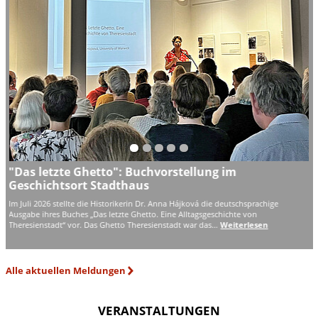
"Das letzte Ghetto": Buchvorstellung im
B
Geschichtsort Stadthaus
H
Im Juli 2026 stellte die Historikerin Dr. Anna Hájková die deutschsprachige
Im
Ausgabe ihres Buches „Das letzte Ghetto. Eine Alltagsgeschichte von
Ha
Theresienstadt“ vor. Das Ghetto Theresienstadt war das…
Weiterlesen
Be
Alle aktuellen Meldungen
VERANSTALTUNGEN